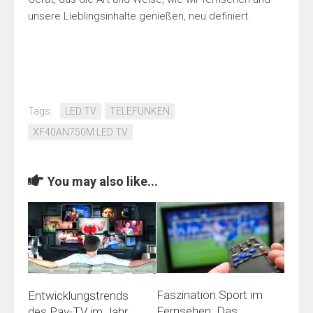
unsere Lieblingsinhalte genießen, neu definiert.
Tags:
LED TV
TELEFUNKEN
XF40AN750M LED TV
You may also like...
Faszination Sport im
Entwicklungstrends
Fernsehen: Das
des Pay-TV im Jahr