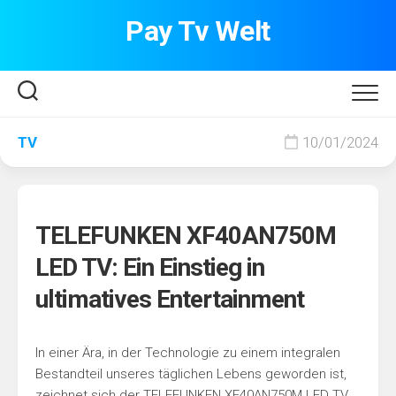
Skip
Pay Tv Welt
to
content
TV
10/01/2024
TELEFUNKEN XF40AN750M
LED TV: Ein Einstieg in
ultimatives Entertainment
In einer Ära, in der Technologie zu einem integralen
Bestandteil unseres täglichen Lebens geworden ist,
zeichnet sich der TELEFUNKEN XF40AN750M LED TV