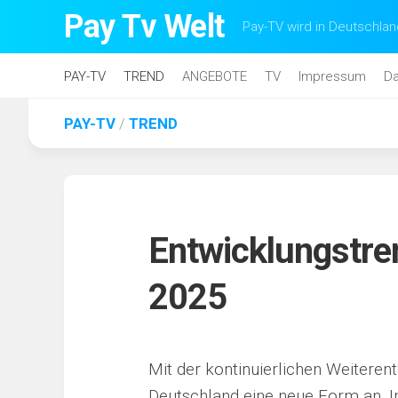
Skip
Pay Tv Welt
Pay-TV wird in Deutschlan
to
content
PAY-TV
TREND
ANGEBOTE
TV
Impressum
Da
PAY-TV
/
TREND
Entwicklungstre
2025
Mit der kontinuierlichen Weitere
Deutschland eine neue Form an. I