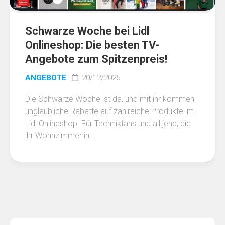
Schwarze Woche bei Lidl
Onlineshop: Die besten TV-
Angebote zum Spitzenpreis!
ANGEBOTE
20/12/2025
Die Schwarze Woche ist da, und mit ihr kommen
unglaubliche Rabatte auf zahlreiche Produkte im
Lidl Onlineshop. Für Technikfans und all jene, die
ihr Wohnzimmer in...