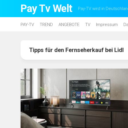
Skip
Pay Tv Welt
Pay-TV wird in Deutschlan
to
content
PAY-TV
TREND
ANGEBOTE
TV
Impressum
Da
Tipps für den Fernseherkauf bei Lidl