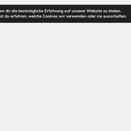
m dir die bestmögliche Erfahrung auf unserer Website zu bieten.
t du erfahren, welche Cookies wir verwenden oder sie ausschalten.
Pay Tv Welt © 2026. All Rights Reserved.
Powered by
WordPress
. Theme by
Alx
.