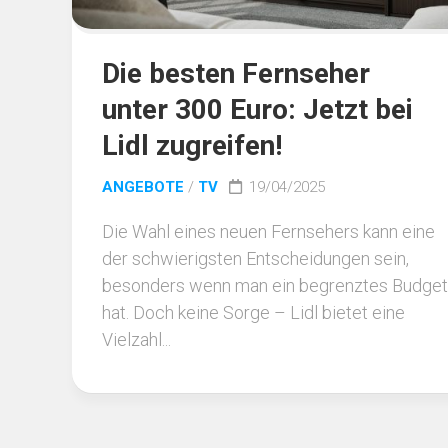
Die besten Fernseher
unter 300 Euro: Jetzt bei
Lidl zugreifen!
ANGEBOTE
/
TV
19/04/2025
Die Wahl eines neuen Fernsehers kann eine
der schwierigsten Entscheidungen sein,
besonders wenn man ein begrenztes Budget
hat. Doch keine Sorge – Lidl bietet eine
Vielzahl...