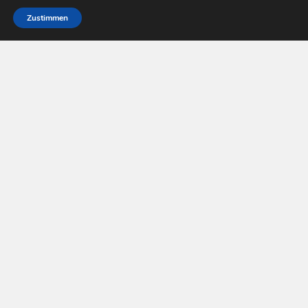
Zustimmen
Pay Tv Welt © 2026. All Rights Reserved.
Powered by
WordPress
. Theme by
Alx
.