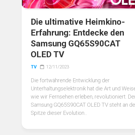
Die ultimative Heimkino-
Erfahrung: Entdecke den
Samsung GQ65S90CAT
OLED TV
TV
12/11/2023
Die fortwährende Entwicklung der
Unterhaltungselektronik hat die Art und Weis
wie wir Fernsehen erleben, revolutioniert. De
Samsung GQ65S90CAT OLED TV steht an de
Spitze dieser Evolution...