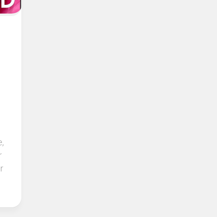
e,
r
r