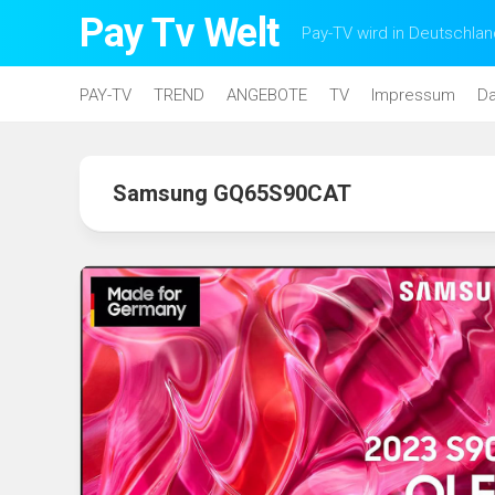
Skip
Pay Tv Welt
Pay-TV wird in Deutschlan
to
content
PAY-TV
TREND
ANGEBOTE
TV
Impressum
Da
Samsung GQ65S90CAT