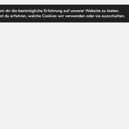
m dir die bestmögliche Erfahrung auf unserer Website zu bieten.
t du erfahren, welche Cookies wir verwenden oder sie ausschalten.
Pay Tv Welt © 2026. All Rights Reserved.
Powered by
WordPress
. Theme by
Alx
.