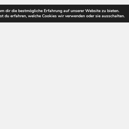
m dir die bestmögliche Erfahrung auf unserer Website zu bieten.
t du erfahren, welche Cookies wir verwenden oder sie ausschalten.
Pay Tv Welt © 2026. All Rights Reserved.
Powered by
WordPress
. Theme by
Alx
.