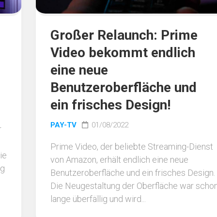
Großer Relaunch: Prime
Video bekommt endlich
eine neue
Benutzeroberfläche und
ein frisches Design!
PAY-TV
01/08/2022
r
Prime Video, der beliebte Streaming-Dienst
ie
von Amazon, erhält endlich eine neue
ng
Benutzeroberfläche und ein frisches Design.
Die Neugestaltung der Oberfläche war scho
lange überfällig und wird...