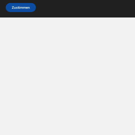
Zustimmen
Pay Tv Welt © 2026. All Rights Reserved.
Powered by
WordPress
. Theme by
Alx
.