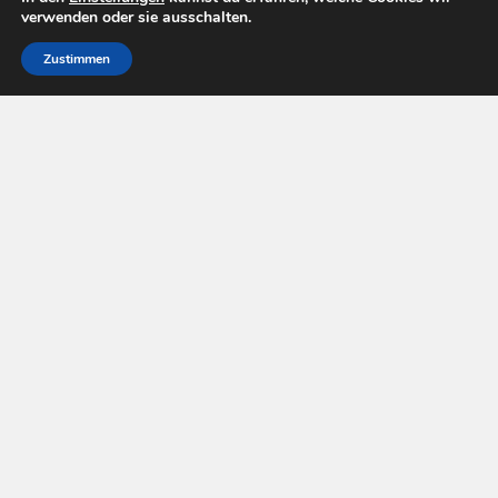
verwenden oder sie ausschalten.
Zustimmen
Pay Tv Welt © 2026. All Rights Reserved.
Powered by
WordPress
. Theme by
Alx
.