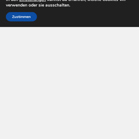
verwenden oder sie ausschalten.
Zustimmen
Pay Tv Welt © 2026. All Rights Reserved.
Powered by
WordPress
. Theme by
Alx
.