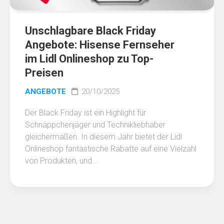
Unschlagbare Black Friday
Angebote: Hisense Fernseher
im Lidl Onlineshop zu Top-
Preisen
ANGEBOTE
20/10/2025
Der Black Friday ist ein Highlight für
Schnäppchenjäger und Technikliebhaber
gleichermaßen. In diesem Jahr bietet der Lidl
Onlineshop fantastische Rabatte auf eine Vielzahl
von Produkten, und...