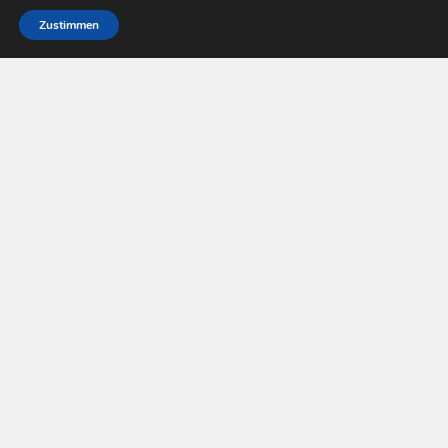
Zustimmen
Pay Tv Welt © 2026. All Rights Reserved.
Powered by
WordPress
. Theme by
Alx
.