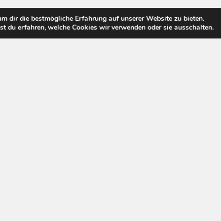
m dir die bestmögliche Erfahrung auf unserer Website zu bieten.
t du erfahren, welche Cookies wir verwenden oder sie ausschalten.
Pay Tv Welt © 2026. All Rights Reserved.
Powered by
WordPress
. Theme by
Alx
.