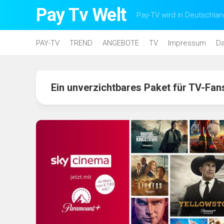
Skip
Pay Tv Welt
Pay-TV wird in Deutschlan
to
content
PAY-TV
TREND
ANGEBOTE
TV
Impressum
Da
Ein unverzichtbares Paket für TV-Fan