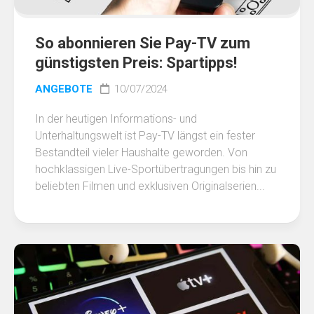
So abonnieren Sie Pay-TV zum
günstigsten Preis: Spartipps!
ANGEBOTE
10/07/2024
In der heutigen Informations- und
Unterhaltungswelt ist Pay-TV längst ein fester
Bestandteil vieler Haushalte geworden. Von
hochklassigen Live-Sportübertragungen bis hin zu
beliebten Filmen und exklusiven Originalserien...