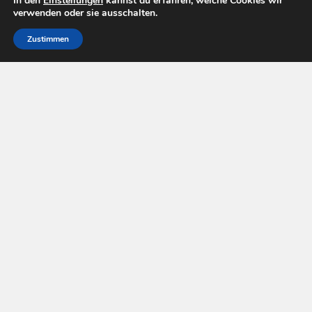
In den
Einstellungen
kannst du erfahren, welche Cookies wir
verwenden oder sie ausschalten.
Zustimmen
Pay Tv Welt © 2026. All Rights Reserved.
Powered by
WordPress
. Theme by
Alx
.