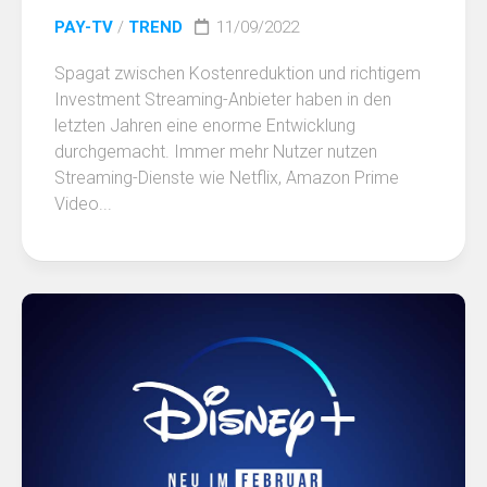
PAY-TV
/
TREND
11/09/2022
Spagat zwischen Kostenreduktion und richtigem
Investment Streaming-Anbieter haben in den
letzten Jahren eine enorme Entwicklung
durchgemacht. Immer mehr Nutzer nutzen
Streaming-Dienste wie Netflix, Amazon Prime
Video...