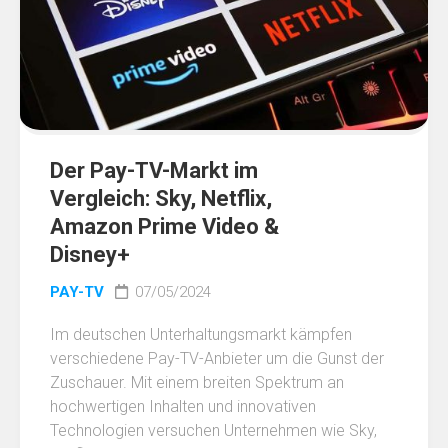
Der Pay-TV-Markt im
Vergleich: Sky, Netflix,
Amazon Prime Video &
Disney+
PAY-TV
07/05/2024
Im deutschen Unterhaltungsmarkt kämpfen
verschiedene Pay-TV-Anbieter um die Gunst der
Zuschauer. Mit einem breiten Spektrum an
hochwertigen Inhalten und innovativen
Technologien versuchen Unternehmen wie Sky,