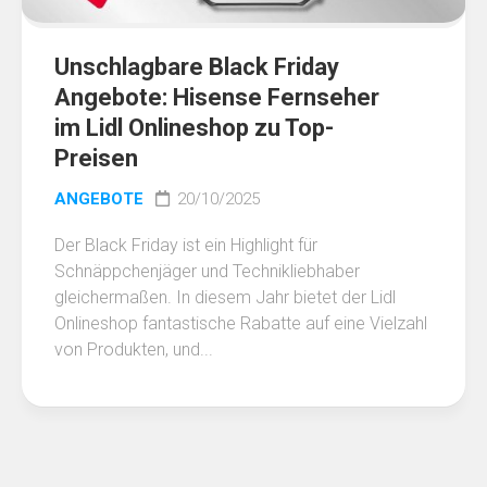
Unschlagbare Black Friday
Angebote: Hisense Fernseher
im Lidl Onlineshop zu Top-
Preisen
ANGEBOTE
20/10/2025
Der Black Friday ist ein Highlight für
Schnäppchenjäger und Technikliebhaber
gleichermaßen. In diesem Jahr bietet der Lidl
Onlineshop fantastische Rabatte auf eine Vielzahl
von Produkten, und...