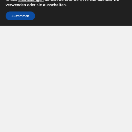
verwenden oder sie ausschalten.
Zustimmen
Pay Tv Welt © 2026. All Rights Reserved.
Powered by
WordPress
. Theme by
Alx
.